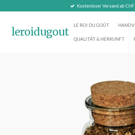
Kostenloser Versand ab CHF
Zum
Hauptinhalt
springen
LE ROI DU GOÛT
HANDV
leroidugout
QUALITÄT & HERKUNFT