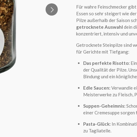
Für wahre Feinschmecker gibt 
Essen so sehr steigert wie de
Pilze außerhalb der Saison sch
getrocknete Auswahl
dein d
konzentriert, intensiv und unve
Getrocknete Steinpilze sind wei
für Gerichte mit Tiefgang:
Das perfekte Risotto:
Ein
der Qualität der Pilze. Un
Bindung und ein königlich
Edle Saucen:
Verwandle ei
Meisterwerke zu Fleisch, 
Suppen-Geheimnis:
Schon
einer Cremesuppe sorgen f
Pasta-Glück:
In Kombinati
zu Tagliatelle.