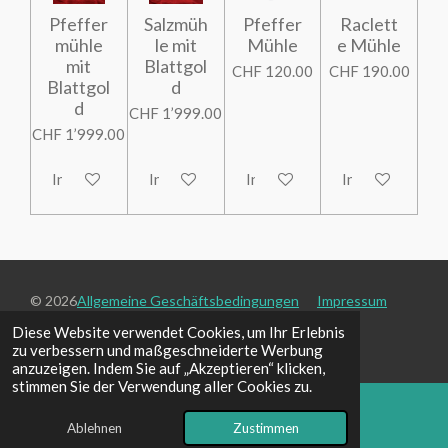
Pfeffer
Salzmüh
Pfeffer
Raclett
mühle
le mit
Mühle
e Mühle
mit
Blattgol
CHF 120.00
CHF 190.00
Blattgol
d
d
CHF 1’999.00
CHF 1’999.00
In den Warenkorb
In den Warenkorb
In den Warenkorb
In den Warenko
© 2026
Allgemeine Geschäftsbedingungen
Impressum
Datenschutzbestimmungen
leroidugout
Diese Website verwendet Cookies, um Ihr Erlebnis
Mit Unterstützung von
Webador
zu verbessern und maßgeschneiderte Werbung
anzuzeigen. Indem Sie auf „Akzeptieren“ klicken,
stimmen Sie der Verwendung aller Cookies zu.
Ablehnen
Zustimmen
E-Mail
Karte