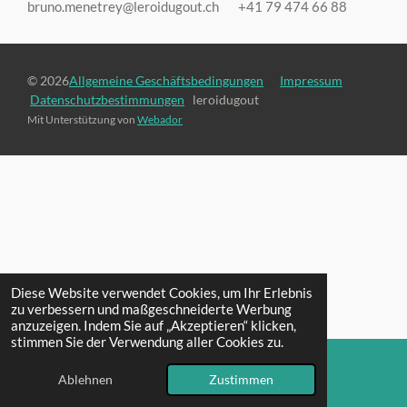
bruno.menetrey@leroidugout.ch +41 79 474 66 88
© 2026
Allgemeine Geschäftsbedingungen
Impressum
Datenschutzbestimmungen
leroidugout
Mit Unterstützung von
Webador
Diese Website verwendet Cookies, um Ihr Erlebnis
zu verbessern und maßgeschneiderte Werbung
anzuzeigen. Indem Sie auf „Akzeptieren“ klicken,
stimmen Sie der Verwendung aller Cookies zu.
Ablehnen
Zustimmen
E-Mail
Karte