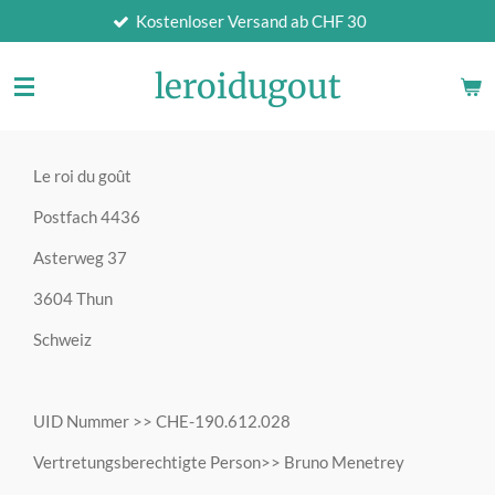
Kostenloser Versand ab CHF 30
Zum
Hauptinhalt
springen
leroidugout
Le roi du goût
Postfach 4436
Asterweg 37
3604 Thun
Schweiz
UID Nummer >> CHE-190.612.028
Vertretungsberechtigte Person>> Bruno Menetrey