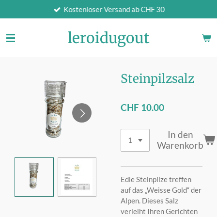
Kostenloser Versand ab CHF 30
Zum
Hauptinhalt
springen
leroidugout
Steinpilzsalz
CHF 10.00
In den
Warenkorb
Edle Steinpilze treffen
auf das „Weisse Gold“ der
Alpen. Dieses Salz
verleiht Ihren Gerichten