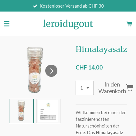
Kostenloser Versand ab CHF 30
Zum
Hauptinhalt
springen
leroidugout
Himalayasalz
CHF 14.00
In den
Warenkorb
Willkommen bei einer der
faszinierendsten
Naturschönheiten der
Erde.
Das
Himalayasalz