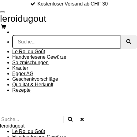
Kostenloser Versand ab CHF 30
Zum
Hauptinhalt
leroidugout
springen
Le Roi du Goût
Handverlesene Gewürze
Salzmischungen
Kräuter
Egger AG
Geschenkvorschläge
Qualität & Herkunft
Rezepte
leroidugout
Le Roi du Goût
Handverlesene Gewürze