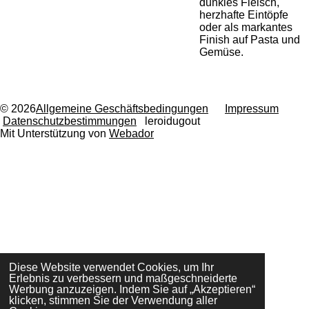
dunkles Fleisch,
herzhafte Eintöpfe
oder als markantes
Finish auf Pasta und
Gemüse.
© 2026
Allgemeine Geschäftsbedingungen
Impressum
Datenschutzbestimmungen
leroidugout
Mit Unterstützung von
Webador
Diese Website verwendet Cookies, um Ihr
Erlebnis zu verbessern und maßgeschneiderte
Werbung anzuzeigen. Indem Sie auf „Akzeptieren“
klicken, stimmen Sie der Verwendung aller