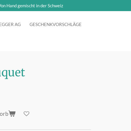
Von Hand gemischt in der Schweiz
EGGER AG
GESCHENKVORSCHLÄGE
uquet
korb