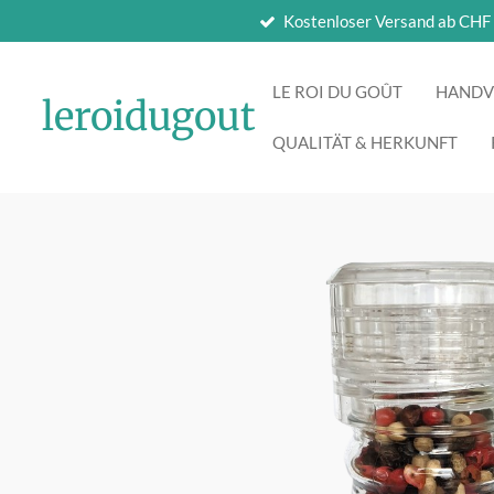
Kostenloser Versand ab CHF
Zum
Hauptinhalt
springen
LE ROI DU GOÛT
HANDV
leroidugout
QUALITÄT & HERKUNFT