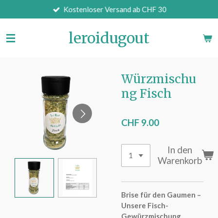
Kostenloser Versand ab CHF 30
Zum
Hauptinhalt
springen
leroidugout
Würzmischu
ng Fisch
CHF 9.00
In den
Warenkorb
Brise für den Gaumen –
Unsere Fisch-
Gewürzmischung