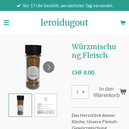
Vor 17 Uhr bestellt, am nächsten Tag versendet.
Zum
Hauptinhalt
springen
leroidugout
Würzmischu
ng Fleisch
CHF 8.00
In den
Warenkorb
Das Herzstück deiner
Küche: Unsere Fleisch-
Gewürzmischung